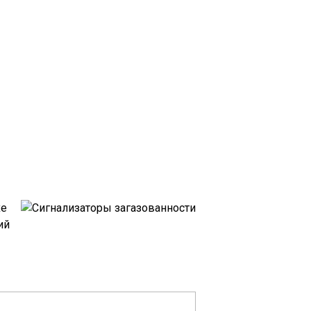
хе
ий