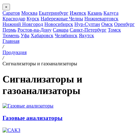
×
Саратов
Москва
Екатеринбург
Ижевск
Казань
Калуга
Краснодар
Курск
Набережные Челны
Нижневартовск
Нижний Новгород
Новосибирск
Нур-Султан
Омск
Оренбург
Пермь
Ростов-на-Дону
Самара
Санкт-Петербург
Томск
Тюмень
Уфа
Хабаровск
Челябинск
Якутск
Главная
/
Продукция
/
Сигнализаторы и газоанализаторы
Сигнализаторы и
газоанализаторы
Газовые анализаторы