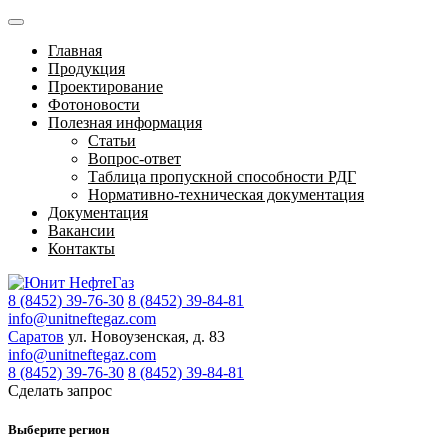
Главная
Продукция
Проектирование
Фотоновости
Полезная информация
Статьи
Вопрос-ответ
Таблица пропускной способности РДГ
Нормативно-техническая документация
Документация
Вакансии
Контакты
8 (8452) 39-76-30
8 (8452) 39-84-81
info@unitneftegaz.com
Саратов
ул. Новоузенская, д. 83
info@unitneftegaz.com
8 (8452) 39-76-30
8 (8452) 39-84-81
Сделать запрос
Выберите регион